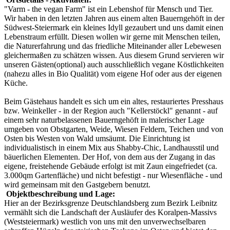
"Varm - the vegan Farm" ist ein Lebenshof für Mensch und Tier.
Wir haben in den letzten Jahren aus einem alten Bauerngehöft in der
Südwest-Steiermark ein kleines Idyll gezaubert und uns damit einen
Lebenstraum erfüllt. Diesen wollen wir gerne mit Menschen teilen,
die Naturerfahrung und das friedliche Miteinander aller Lebewesen
gleichermaßen zu schätzen wissen. Aus diesem Grund servieren wir
unseren Gästen(optional) auch ausschließlich vegane Köstlichkeiten
(nahezu alles in Bio Qualität) vom eigene Hof oder aus der eigenen
Küche.
Beim Gästehaus handelt es sich um ein altes, restauriertes Presshaus
bzw. Weinkeller - in der Region auch "Kellerstöckl" genannt - auf
einem sehr naturbelassenen Bauerngehöft in malerischer Lage
umgeben von Obstgarten, Weide, Wiesen Feldern, Teichen und von
Osten bis Westen von Wald umsäumt. Die Einrichtung ist
individualistisch in einem Mix aus Shabby-Chic, Landhausstil und
bäuerlichen Elementen. Der Hof, von dem aus der Zugang in das
eigene, freistehende Gebäude erfolgt ist mit Zaun eingefriedet (ca.
3.000qm Gartenfläche) und nicht befestigt - nur Wiesenfläche - und
wird gemeinsam mit den Gastgebern benutzt.
Objektbeschreibung und Lage:
Hier an der Bezirksgrenze Deutschlandsberg zum Bezirk Leibnitz
vermählt sich die Landschaft der Ausläufer des Koralpen-Massivs
(Weststeiermark) westlich von uns mit den unverwechselbaren