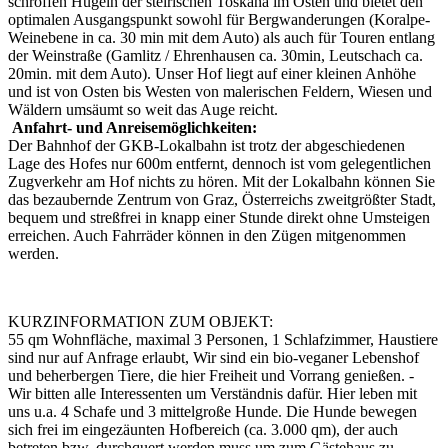
schroffen Hügeln der steirischen Toskana im Osten und bietet den
optimalen Ausgangspunkt sowohl für Bergwanderungen (Koralpe-
Weinebene in ca. 30 min mit dem Auto) als auch für Touren entlang
der Weinstraße (Gamlitz / Ehrenhausen ca. 30min, Leutschach ca.
20min. mit dem Auto). Unser Hof liegt auf einer kleinen Anhöhe
und ist von Osten bis Westen von malerischen Feldern, Wiesen und
Wäldern umsäumt so weit das Auge reicht.
Anfahrt- und Anreisemöglichkeiten:
Der Bahnhof der GKB-Lokalbahn ist trotz der abgeschiedenen
Lage des Hofes nur 600m entfernt, dennoch ist vom gelegentlichen
Zugverkehr am Hof nichts zu hören. Mit der Lokalbahn können Sie
das bezaubernde Zentrum von Graz, Österreichs zweitgrößter Stadt,
bequem und streßfrei in knapp einer Stunde direkt ohne Umsteigen
erreichen. Auch Fahrräder können in den Zügen mitgenommen
werden.
KURZINFORMATION ZUM OBJEKT:
55 qm Wohnfläche, maximal 3 Personen, 1 Schlafzimmer, Haustiere
sind nur auf Anfrage erlaubt, Wir sind ein bio-veganer Lebenshof
und beherbergen Tiere, die hier Freiheit und Vorrang genießen. -
Wir bitten alle Interessenten um Verständnis dafür. Hier leben mit
uns u.a. 4 Schafe und 3 mittelgroße Hunde. Die Hunde bewegen
sich frei im eingezäunten Hofbereich (ca. 3.000 qm), der auch
betreten bzw. durchquert werden muss um zum Gästehaus zu